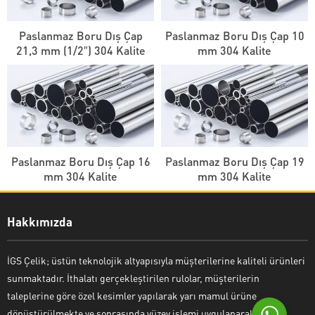
Paslanmaz Boru Dış Çap
Paslanmaz Boru Dış Çap 10
21,3 mm (1/2″) 304 Kalite
mm 304 Kalite
İGS Çelik
Paslanmaz Boru Dış Çap 16
Paslanmaz Boru Dış Çap 19
mm 304 Kalite
mm 304 Kalite
Hakkımızda
Cevap Yaz
İGS Çelik; üstün teknolojik altyapısıyla müşterilerine kaliteli ürünleri
sunmaktadır. İthalatı gerçekleştirilen rulolar, müşterilerin
taleplerine göre özel kesimler yapılarak yarı mamul ürüne
dönüştürülmekte ve sonrasında yüzey işlemi uygulanarak